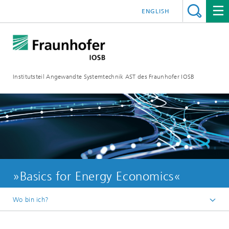
ENGLISH
Institutsteil Angewandte Systemtechnik AST des Fraunhofer IOSB
»Basics for Energy Economics«
Wo bin ich?
Startseite