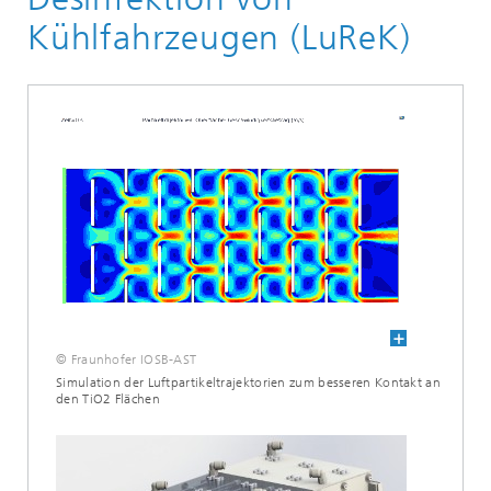
Kühlfahrzeugen (LuReK)
© Fraunhofer IOSB-AST
Simulation der Luftpartikeltrajektorien zum besseren Kontakt an
den TiO2 Flächen