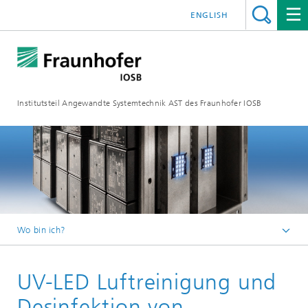
ENGLISH
Institutsteil Angewandte Systemtechnik AST des Fraunhofer IOSB
Wo bin ich?
Startseite
UV-LED Luftreinigung und
Projekte und Produkte
Desinfektion von