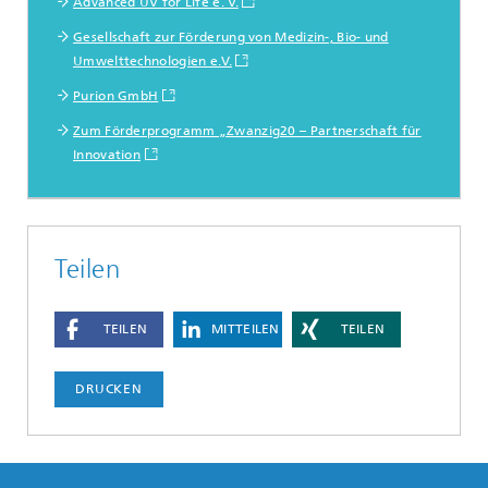
Advanced UV for Life e. V.
Gesellschaft zur Förderung von Medizin-, Bio- und
Umwelttechnologien e.V.
Purion GmbH
Zum Förderprogramm „Zwanzig20 – Partnerschaft für
Innovation
Teilen
TEILEN
MITTEILEN
TEILEN
DRUCKEN