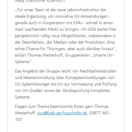
Mally, Fraunhofer IOSB-AST).
„Für unser Team ist die neue Laborinfrastruktur die
ideale Ergänzung, um innovative UV-Anwendungen -
gerade auch in Kooperation mit KMU - schnell in einen
stark wachsenden Markt zu bringen. UV-LEDs bieten hier
perspektivisch völlig neue Möglichkeiten, insbesondere in
der Desinfektion, der Medizin oder der Produktion. Eine
echte Chance für Thüringen, aber auch darüber hinaus“,
erklärt Thomas Westerhoff, Gruppenleiter „Smarte UV-
Systeme“.
Das Angebot der Gruppe reicht von Machbarkeitsstudien
und Ideenentwicklung über Konzeptentwicklungen von
UV-Systemlösungen bis hin zur Vermessung und Prüfung
von UV-Quellen sowie der Geräteprüfung kompletter
Systeme.
Fragen zum Thema beantwortet Ihnen gern Thomas
Westerhoff:
suvs@iosb-ast.fraunhofer.de
, 03677 461-
107