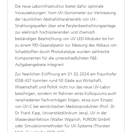
Die neue Laborinfrastruktur bietet dafür optimale
Voraussetzungen: Vom UV-Goniometer zur Vermessung
der räumlichen Abstrahlcharakteristik von UV-
Strahlungsquellen über eine Parylenbeschichtungsanlage
zur elektrisch hochisolierenden und chemisch
beständigen Beschichtung von UV-LED-Modulen bis hin
zu einem PID-Gasanalysator zur Messung des Abbaus von
Schadstoffen durch Photokatalyse wurden zahlreiche
Komponenten für die unterschiedlichsten F&E-
Aufgabengebiete integriert.
Zur feierlichen Eröffnung am 01.02.2024 am Fraunhofer
IOSB-AST konnten rund 50 Gäste aus Wirtschaft,
Wissenschaft und Politik nicht nur das neue UV-Labor
besichtigen, sondern im Rahmen eines Kolloquiums auch
verschiedenen Fachvorträgen folgen, etwa zum Einsatz
von UV-C bei semikritischen Medizinprodukten (Prof. Dr.
Dr. Frank Kipp, Universitätsklinikum Jena), UV in der
Wasserdesinfektion (Walter Wipprich, PURION GmbH)
oder Simulationsmethoden für UV-Systeme (Thorsten