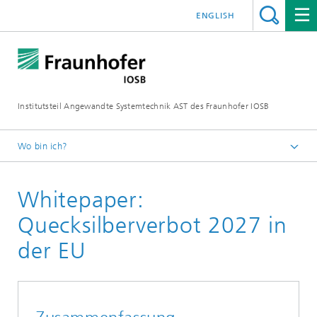
ENGLISH
Institutsteil Angewandte Systemtechnik AST des Fraunhofer IOSB
Wo bin ich?
Startseite
Whitepaper:
Abteilungen
Eingebettete intelligente Systeme
Quecksilberverbot 2027 in
Innovationshub Smarte UV-Systeme
der EU