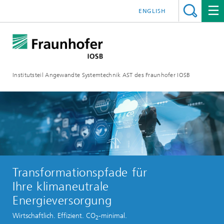
ENGLISH
Institutsteil Angewandte Systemtechnik AST des Fraunhofer IOSB
Transformationspfade für
Ihre klimaneutrale
Energieversorgung
Wirtschaftlich. Effizient. CO
-minimal.
2