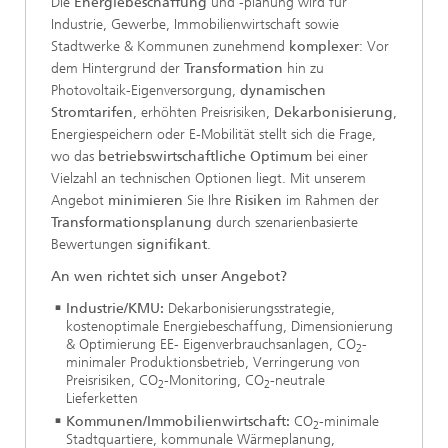
Die
Energiebeschaffung
und -planung wird für
Industrie, Gewerbe, Immobilienwirtschaft sowie
Stadtwerke & Kommunen zunehmend
komplexer
: Vor
dem Hintergrund der
Transformation
hin zu
Photovoltaik-Eigenversorgung,
dynamischen
Stromtarifen
, erhöhten Preisrisiken,
Dekarbonisierung
,
Energiespeichern oder E-Mobilität stellt sich die Frage,
wo das
betriebswirtschaftliche Optimum
bei einer
Vielzahl an technischen Optionen liegt. Mit unserem
Angebot
minimieren
Sie Ihre
Risiken
im Rahmen der
Transformationsplanung
durch szenarienbasierte
Bewertungen
signifikant
.
An wen richtet sich unser Angebot?
Industrie/KMU:
Dekarbonisierungsstrategie,
kostenoptimale Energiebeschaffung, Dimensionierung
& Optimierung EE- Eigenverbrauchsanlagen, CO
-
2
minimaler Produktionsbetrieb, Verringerung von
Preisrisiken, CO
-Monitoring, CO
-neutrale
2
2
Lieferketten
Kommunen/Immobilienwirtschaft:
CO
-minimale
2
Stadtquartiere, kommunale Wärmeplanung,