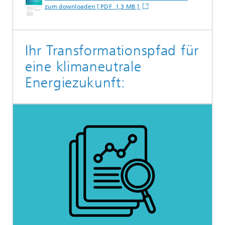
zum downloaden [ PDF 1,3 MB ]
Ihr Transformationspfad für
eine klimaneutrale
Energiezukunft: